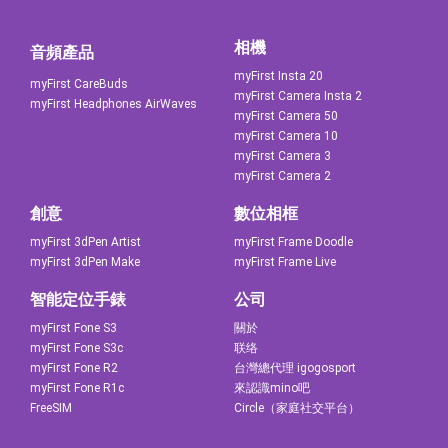
相機
音頻產品
myFirst Insta 20
myFirst CareBuds
myFirst Camera Insta 2
myFirst Headphones AirWaves
myFirst Camera 50
myFirst Camera 10
myFirst Camera 3
myFirst Camera 2
創意
數位相框
myFirst 3dPen Artist
myFirst Frame Doodle
myFirst 3dPen Make
myFirst Frame Live
智能定位手錶
公司
myFirst Fone S3
關於
myFirst Fone S3c
联络
myFirst Fone R2
台灣總代理 igogosport
myFirst Fone R1c
來認識mino吧
FreeSIM
Circle（家庭社交平台）